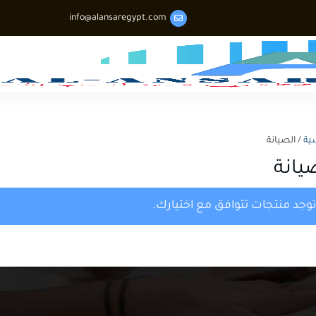
info@alansaregypt.com

ية
/ الصيانة
يانة
توجد منتجات تتوافق مع اختيارك.