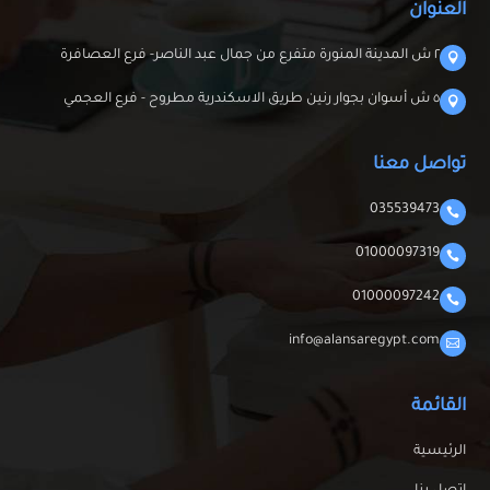
العنوان
٢ ش المدينة المنورة متفرع من جمال عبد الناصر- فرع العصافرة

٥ ش أسوان بجوار رنين طريق الاسكندرية مطروح - فرع العجمي

تواصل معنا
035539473

01000097319

01000097242

info@alansaregypt.com

القائمة
الرئيسية