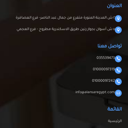
العنوان
٢ ش المدينة المنورة متفرع من جمال عبد الناصر- فرع العصافرة

٥ ش أسوان بجوار رنين طريق الاسكندرية مطروح - فرع العجمي

تواصل معنا
035539473

01000097319

01000097242

info@alansaregypt.com

القائمة
الرئيسية